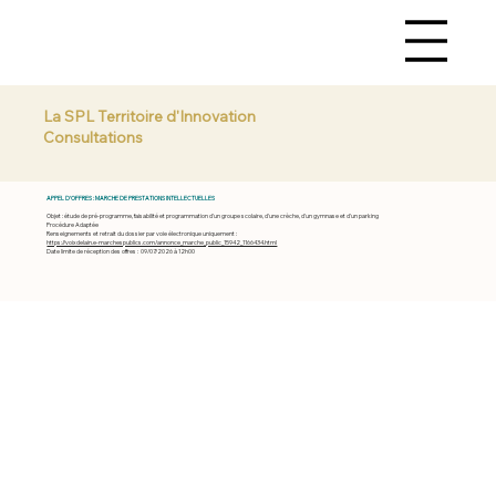
La SPL Territoire d'Innovation
Consultations
APPEL D'OFFRES :
MARCHE DE PRESTATIONS INTELLECTUELLES
Objet : étude de pré-programme, faisabilité et programmation d'un groupe scolaire, d'une crèche, d'un gymnase et d'un parking
Procédure Adaptée
Renseignements et retrait du dossier par voie électronique uniquement :
https://voixdelain.e-marchespublics.com/annonce_marche_public_15942_1166434.html
Date limite de réception des offres : 09/07/2026 à 12h00