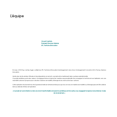
L'équipe
Vincent Scattolin,
Président Directeur Général
SPL Territoire d'Innovation
En mars 2014, Pays de Gex Agglo confiait à la SPL Territoire d’Innovation l’aménagement de la Zone Aménagement Concerté (ZAC) Ferney-Genève
Innovation.
Après plus de dix années d’études et de préparations en amont, ce projet entre maintenant dans sa phase opérationnelle.
Ce projet ambitieux porte des valeurs écologiques fortes et répond de manière responsable afin d’accompagner le territoire et ses habitants vers une
neutralité carbone. Il propose pour cela des solutions de mobilité, d’énergie et de construction bas-carbone.
Cette opération résolument inscrite à grande échelle est dimensionnée pour que les services en matière de mobilité ou d’énergie puissent être utilisés
bien au-delà des limites de l’opération.
« Ce projet est une invitation à créer une vision transfrontalière à long terme ambitieuse et innovante, nous engageant à repenser ensemble les modes
de vie de demain. »