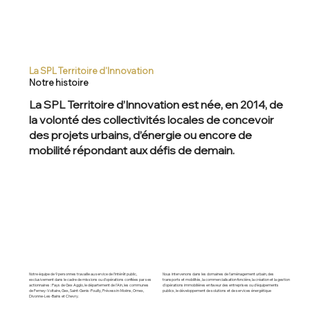
La SPL Territoire d'Innovation
Notre histoire
La SPL Territoire d’Innovation est née, en 2014, de
la volonté des collectivités locales de concevoir
des projets urbains, d’énergie ou encore de
mobilité répondant aux défis de demain.
Nous intervenons dans les domaines de l’aménagement urbain, des
Notre équipe de 9 personnes travaille au service de l’intérêt public,
transports et mobilités, la commercialisation foncière, la création et la gestion
exclusivement dans le cadre de missions ou d’opérations confiées par ses
d’opérations immobilières en faveur des entreprises ou d’équipements
actionnaires : Pays de Gex Agglo, le département de l’Ain, les communes
publics, le développement de solutions et de services énergétique
de Ferney-Voltaire, Gex, Saint-Genis-Pouilly, Prévessin-Moëns, Ornex,
Divonne-Les-Bains et Chevry.