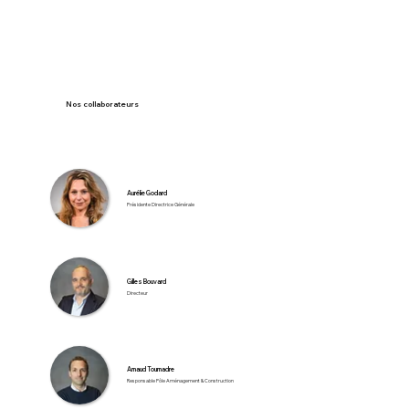
Nos collaborateurs
Aurélie Godard
Présidente Directrice Générale
Gilles Bouvard
Directeur
Arnaud Tournadre
Responsable Pôle Aménagement & Construction