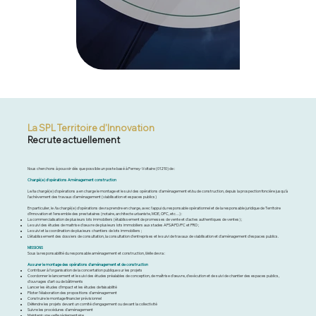
La SPL Territoire d'Innovation
Recrute actuellement
Nous cherchons à pouvoir dès que possible un poste basé à Ferney-Voltaire (01210) de :
Chargé(e) d’opérations Aménagement construction
Le/la chargé(e) d’opérations a en charge le montage et le suivi des opérations d’aménagement et/ou de construction, depuis la prospection foncière jusqu’à
l’achèvement des travaux d’aménagement (viabilisation et espaces publics)
En particulier, le /la chargé(e) d’opérations devra prendre en charge, avec l’appui du responsable opérationnel et de la responsable juridique de Territoire
d’Innovation et l’ensemble des prestataires (notaire, architecte urbaniste, MOE, OPC, etc…) :
La commercialisation de plusieurs lots immobiliers (établissement de promesses de vente et d’actes authentiques de ventes) ;
Le suivi des études de maitrise d’œuvre de plusieurs lots immobiliers aux stades APS/APD/PC et PRO ;
Le suivi et la coordination de plusieurs chantiers de lots immobiliers ;
L’établissement des dossiers de consultation, la consultation d’entreprises et le suivi de travaux de viabilisation et d’aménagement d’espaces publics.
MISSIONS
Sous la responsabilité du responsable aménagement et construction, il/elle devra :
Assurer le montage des opérations d’aménagement et de construction
Contribuer à l’organisation de la concertation publique sur les projets
Coordonner le lancement et le suivi des études préalables de conception, de maîtrise d’œuvre, d’exécution et de suivi de chantier des espaces publics,
d’ouvrages d’art ou de bâtiments
Lancer les études d’impact et les études de faisabilité
Piloter l’élaboration des propositions d’aménagement
Construire le montage financier prévisionnel
Défendre les projets devant un comité d’engagement ou devant la collectivité
Suivre les procédures d’aménagement
Maintenir une veille réglementaire