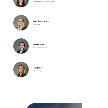
Chargée de gestion marchés publics
Diana Jendrusakova
Comptable
Mathilde Berryer
Responsable Juridique
Anne Bideau
Office Manager