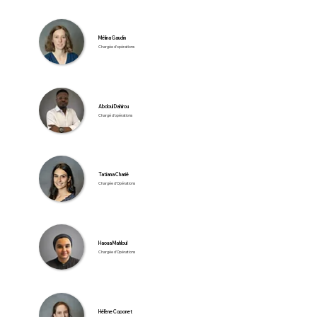
Mélina Gaudin
Chargée d'opérations
Abdoul Dahirou
Chargé d'opérations
Tatiana Charié
Chargée d'Opérations
Haoua Mahloul
Chargée d'Opérations
Hélène Coponet